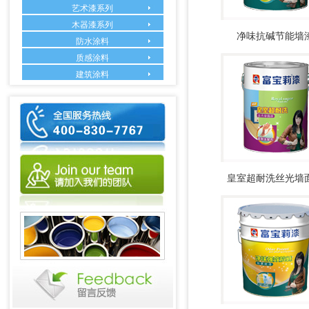
艺术漆系列
木器漆系列
净味抗碱节能墙
防水涂料
质感涂料
建筑涂料
皇室超耐洗丝光墙